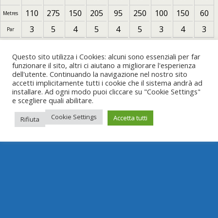
110
275
150
205
95
250
100
150
60
Metres
3
5
4
5
4
5
3
4
3
Par
Questo sito utilizza i Cookies: alcuni sono essenziali per far
#WeAreFootGolf
funzionare il sito, altri ci aiutano a migliorare l'esperienza
dell'utente. Continuando la navigazione nel nostro sito
accetti implicitamente tutti i cookie che il sistema andrà ad
installare. Ad ogni modo puoi cliccare su "Cookie Settings"
e scegliere quali abilitare.
Cookie Settings
Accetta tutti
Rifiuta
Torna su