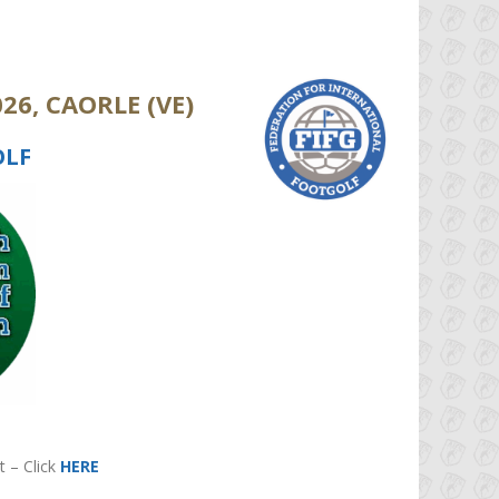
026,
CAORLE (VE)
OLF
 – Click
HERE