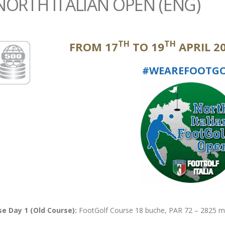
NORTH ITALIAN OPEN (ENG)
TH
TH
FROM 17
TO 19
APRIL 2
#WEAREFOOTG
e Day 1 (Old Course):
FootGolf Course 18 buche, PAR 72 – 2825 mt