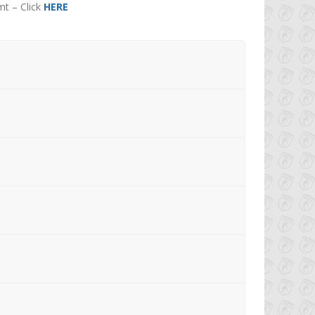
t – Click
HERE