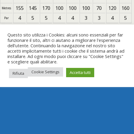
155
145
170
100
100
100
70
120
160
Metres
4
5
5
4
4
3
3
4
5
Par
Questo sito utilizza i Cookies: alcuni sono essenziali per far
#WeAreFootGolf
funzionare il sito, altri ci aiutano a migliorare l'esperienza
dell'utente. Continuando la navigazione nel nostro sito
accetti implicitamente tutti i cookie che il sistema andrà ad
installare. Ad ogni modo puoi cliccare su "Cookie Settings"
e scegliere quali abilitare.
Cookie Settings
Accetta tutti
Rifiuta
Torna su