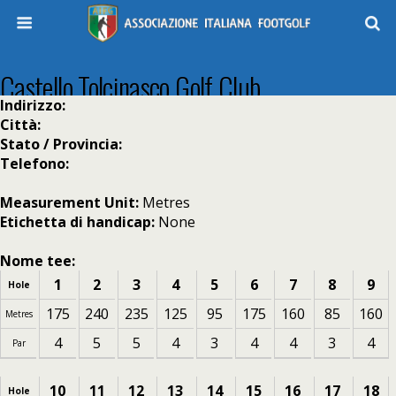
Castello Tolcinasco Golf Club
Indirizzo:
Città:
Stato / Provincia:
Telefono:
Measurement Unit:
Metres
Etichetta di handicap:
None
Nome tee:
1
2
3
4
5
6
7
8
9
Hole
175
240
235
125
95
175
160
85
160
Metres
4
5
5
4
3
4
4
3
4
Par
10
11
12
13
14
15
16
17
18
Hole