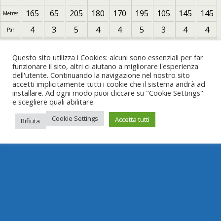
165
65
205
180
170
195
105
145
145
Metres
4
3
5
4
4
5
3
4
4
Par
Questo sito utilizza i Cookies: alcuni sono essenziali per far
#WeAreFootGolf
funzionare il sito, altri ci aiutano a migliorare l'esperienza
dell'utente. Continuando la navigazione nel nostro sito
accetti implicitamente tutti i cookie che il sistema andrà ad
installare. Ad ogni modo puoi cliccare su "Cookie Settings"
e scegliere quali abilitare.
Cookie Settings
Accetta tutti
Rifiuta
Torna su