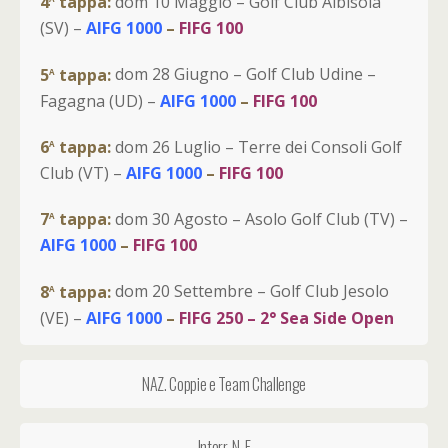
4
tappa:
dom 10 Maggio – Golf Club Albisola
(SV) –
AIFG 1000
–
FIFG 100
a
5
tappa:
dom 28 Giugno – Golf Club Udine –
Fagagna (UD) –
AIFG 1000
–
FIFG 100
a
6
tappa:
dom 26 Luglio – Terre dei Consoli Golf
Club (VT) –
AIFG 1000
–
FIFG 100
a
7
tappa:
dom 30 Agosto – Asolo Golf Club (TV) –
AIFG 1000
–
FIFG 100
a
8
tappa:
dom 20 Settembre – Golf Club Jesolo
(VE) –
AIFG 1000
–
FIFG 250 – 2° Sea Side Open
NAZ. Coppie e Team Challenge
Interr. N-E