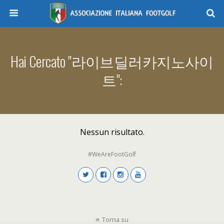
Hai Cercato "라이브딜러카지노사이
트":
Nessun risultato.
#WeAreFootGolf
Torna su