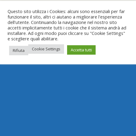
Questo sito utilizza i Cookies: alcuni sono essenziali per far
funzionare il sito, altri ci aiutano a migliorare l'esperienza
dell'utente. Continuando la navigazione nel nostro sito
accetti implicitamente tutti i cookie che il sistema andrà ad
installare. Ad ogni modo puoi cliccare su "Cookie Settings"
e scegliere quali abilitare.
Cookie Settings
Accetta tutti
Rifiuta